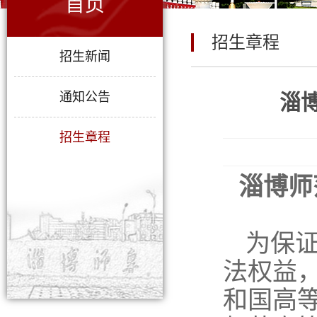
首页
招生章程
招生新闻
通知公告
淄
招生章程
淄博师
为保
法权益
和国高