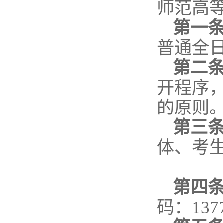
师范高
第一
普通全
第二
开程序
的原则
第三
体、考
第四
码：137