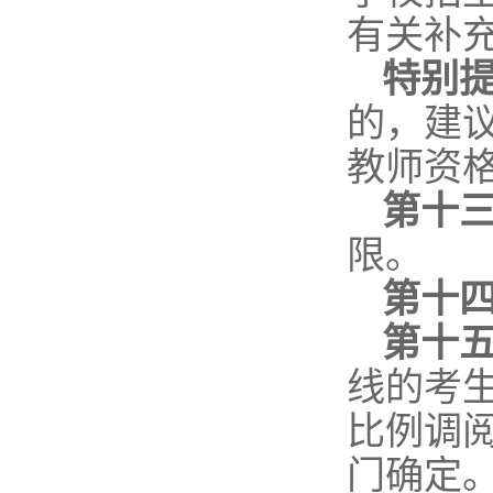
有关补
特别
的，建
教师资
第十
限。
第十
第十
线的考
比例调
门确定