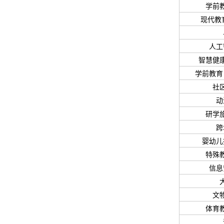
学前
现代教
人工
智慧健
学前教育
社
动
研学
跨
婴幼儿
特殊
信息
文
体育