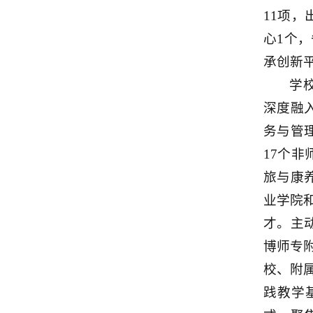
11项，
心1个
承创新
学
深度融
务与管
17个
旅与康
业学院
才。主
博师专
校、附
践教学