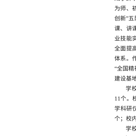
为师、
创新”
课、讲
业技能
全面提
体系。
“全国
建设基
学
11个。
学科研仪
个；校内
学