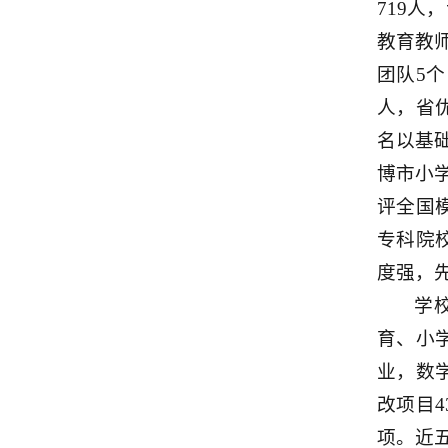
719人
教育教
团队5
人，省
名以基
博市小学
评全国
专科院
度强，
学
育、小
业，数
改项目
项。近