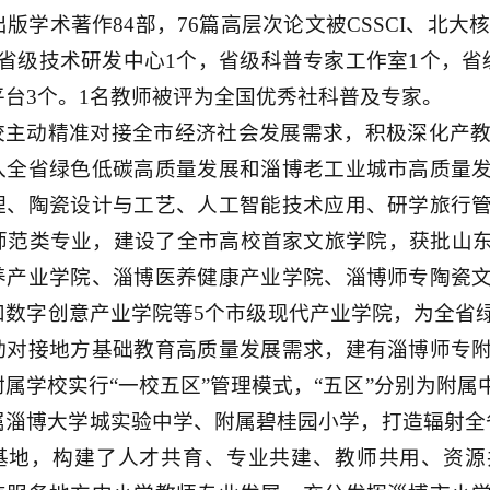
出版学术著作84部，76篇高层次论文被CSSCI、北大
，省级技术研发中心1个，省级科普专家工作室1个，省
平台3个。1名教师被评为全国优秀社科普及专家。
校主动精准对接全市经济社会发展需求，积极深化产教
入全省绿色低碳高质量发展和淄博老工业城市高质量
理、陶瓷设计与工艺、人工智能技术应用、研学旅行
非师范类专业，建设了全市高校首家文旅学院，获批山
养产业学院、淄博医养健康产业学院、淄博师专陶瓷
和数字创意产业学院等5个市级现代产业学院，为全省
动对接地方基础教育高质量发展需求，建有淄博师专
附属学校实行“一校五区”管理模式，“五区”分别为附
属淄博大学城实验中学、附属碧桂园小学，打造辐射全省
基地，构建了人才共育、专业共建、教师共用、资源