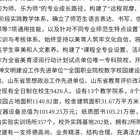
初为师、乐为师”的专业成长路径，构建了“远程观摩
五阶段实践教学体系，确立了师范生语言表达、书写、
课等7项通用技能，以及针对不同专业师范生特点设置了
实训与考核体系。始终坚持以美育人筑牢文化自信，
高学生审美和人文素养。构建了“课程全专业设置、活
作为全省美育浸润行动计划试点单位唯一专科院校，
精神文明建设工作先进单位”“全国职业院校数字校园建
地、山东省思想政治工作先进单位、山东省教育评价改
校现有全日制在校生9426人。设有13个教学院系，8
校园占地面积1140.82亩，校舍建筑面积31.67万平
器设备总值为10149.25万元；纸质图书105.21万
实验实训场所357个，校外实践基地202处，拥有2所
校建有一支师德高尚、业务精湛、结构合理、充满活