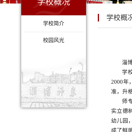
学校概况
学校概
学校简介
校园风光
淄
学
2000
准，升
师
实立德
幼儿园
成了鲜