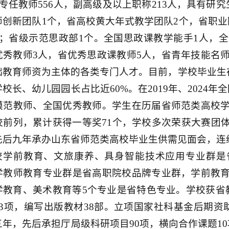
，专任教师556人，副高级及以上职称213人，具有研
师创新团队1个，省高校黄大年式教学团队2个，省职业
个；省级示范思政部1个。全国思政课教学能手1人，全
优秀教师3人，省优秀思政课教师5人，省青年技能名师
础教育师资为主体的各类专门人才。目前，学校毕业生在
校长、幼儿园园长占比近60%。在2019年、2024
模范教师、全国优秀教师。学生在历届省师范类高校
校前列，累计获得一等奖71个，学校多次荣获大赛团
先后九年承办山东省师范类高校毕业生供需见面会，连续
校学前教育、文旅康养、具身智能技术应用专业群是
学教师教育专业群是省高职院校品牌专业群，学前教
学教育、美术教育等5个专业是省特色专业。学校获省
43项，编写出版教材38部。立项国家社科基金后期资
五年，先后承担厅局级科研项目90项，横向合作课题1