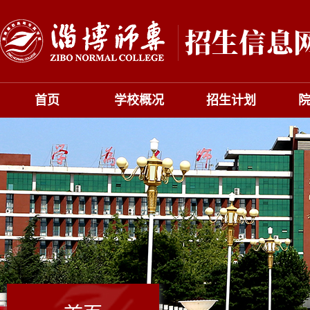
首页
学校概况
招生计划