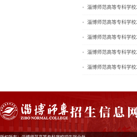
淄博师范高等专科学校2
淄博师范高等专科学校2
淄博师范高等专科学校2
淄博师范高等专科学校2
淄博师范高等专科学校2